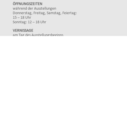
ÖFFNUNGSZEITEN
während der Ausstellungen
Donnerstag, Freitag, Samstag, Feiertag:
15 – 18 Uhr
Sonntag: 12 – 18 Uhr
VERNISSAGE
am Tag des Ausstellungsbeginns
Mittwoch: 19 Uhr
FINISSAGE
am Tag des Ausstellungsendes
Sonntag: 17 Uhr
Impressum
Datenschutz