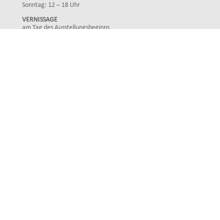
Sonntag: 12 – 18 Uhr
VERNISSAGE
am Tag des Ausstellungsbeginns
Mittwoch: 19 Uhr
FINISSAGE
am Tag des Ausstellungsendes
Sonntag: 17 Uhr
Impressum
Datenschutz