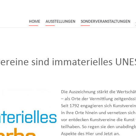
HOME
AUSSTELLUNGEN
SONDERVERANSTALTUNGEN
ereine sind immaterielles UN
Die Auszeichnung stärkt die Wertschä
– als Orte der Vermittlung zeitgenöss
Seit 1792 engagieren sich Kunstvereine
in ihre Orte hinein und vernetzen si
vor entdecken Kunstvereine die Kuns
teilhaben. So regen sie den unabdingb
Aspekte des Hier und Jetzt an.