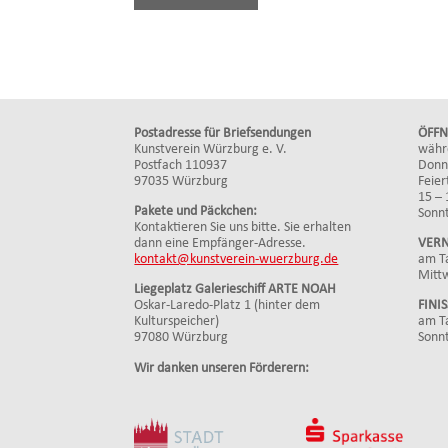
Postadresse für Briefsendungen
ÖFFN
Kunstverein Würzburg e. V.
währ
Postfach 110937
Donne
97035 Würzburg
Feier
15 – 
Pakete und Päckchen:
Sonnt
Kontaktieren Sie uns bitte. Sie erhalten
dann eine Empfänger-Adresse.
VERN
kontakt@kunstverein-wuerzburg.de
am Ta
Mitt
Liegeplatz Galerieschiff ARTE NOAH
Oskar-Laredo-Platz 1 (hinter dem
FINI
Kulturspeicher)
am Ta
97080 Würzburg
Sonn
Wir danken unseren Förderern: