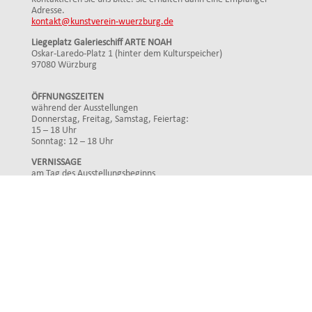
Adresse.
kontakt@kunstverein-wuerzburg.de
Liegeplatz Galerieschiff ARTE NOAH
Oskar-Laredo-Platz 1 (hinter dem Kulturspeicher)
97080 Würzburg
ÖFFNUNGSZEITEN
während der Ausstellungen
Donnerstag, Freitag, Samstag, Feiertag:
15 – 18 Uhr
Sonntag: 12 – 18 Uhr
VERNISSAGE
am Tag des Ausstellungsbeginns
Mittwoch: 19 Uhr
FINISSAGE
am Tag des Ausstellungsendes
Sonntag: 17 Uhr
Impressum
Datenschutz