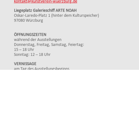
kontakt@kunstverein-wuerzburg.de
Liegeplatz Galerieschiff ARTE NOAH
Oskar-Laredo-Platz 1 (hinter dem Kulturspeicher)
97080 Würzburg
ÖFFNUNGSZEITEN
während der Ausstellungen
Donnerstag, Freitag, Samstag, Feiertag:
15 – 18 Uhr
Sonntag: 12 – 18 Uhr
VERNISSAGE
am Tag des Ausstellungsbeginns
Mittwoch: 19 Uhr
FINISSAGE
am Tag des Ausstellungsendes
Sonntag: 17 Uhr
Impressum
Datenschutz