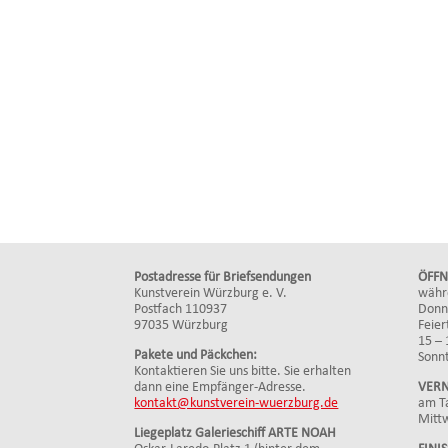
Postadresse für Briefsendungen
ÖFFN
Kunstverein Würzburg e. V.
währ
Postfach 110937
Donne
97035 Würzburg
Feier
15 – 
Pakete und Päckchen:
Sonnt
Kontaktieren Sie uns bitte. Sie erhalten
dann eine Empfänger-Adresse.
VERN
kontakt@kunstverein-wuerzburg.de
am Ta
Mitt
Liegeplatz Galerieschiff ARTE NOAH