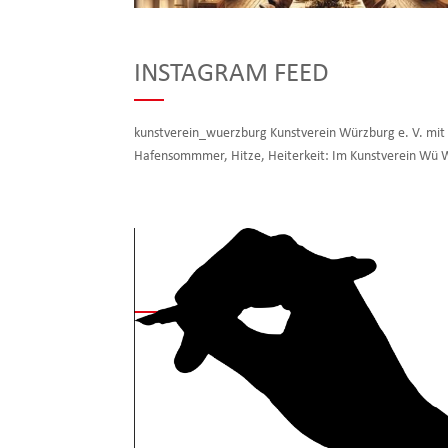
INSTAGRAM FEED
kunstverein_wuerzburg Kunstverein Würzburg e. V. mi
Hafensommmer, Hitze, Heiterkeit: Im Kunstverein Wü Wi