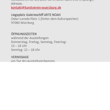
Adresse.
kontakt@kunstverein-wuerzburg.de
Liegeplatz Galerieschiff ARTE NOAH
Oskar-Laredo-Platz 1 (hinter dem Kulturspeicher)
97080 Würzburg
ÖFFNUNGSZEITEN
während der Ausstellungen
Donnerstag, Freitag, Samstag, Feiertag:
15 – 18 Uhr
Sonntag: 12 – 18 Uhr
VERNISSAGE
am Tag des Ausstellungsbeginns
Mittwoch: 19 Uhr
FINISSAGE
am Tag des Ausstellungsendes
Sonntag: 17 Uhr
Impressum
Datenschutz